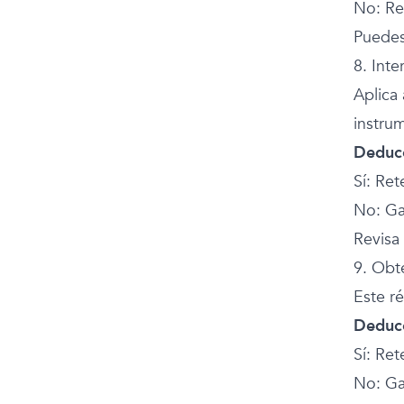
No: Re
Puedes
8. Inte
Aplica
instrum
Deducc
Sí: Ret
No: Ga
Revisa 
9. Obt
Este r
Deducc
Sí: Re
No: Ga