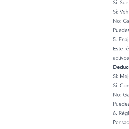
Sí: Sue
Sí: Veh
No: Ga
Puedes
5. Ena
Este r
activos
Deducc
Sí: Mej
Sí: Com
No: Ga
Puedes
6. Rég
Pensad