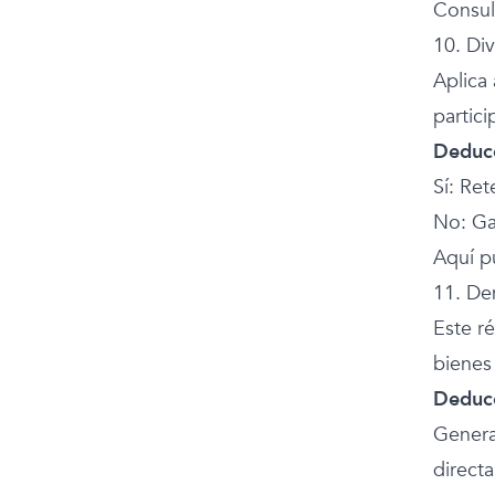
Consul
10. Di
Aplica
partici
Deducc
Sí: Ret
No: Ga
Aquí p
11. De
Este r
bienes
Deducc
Genera
direct