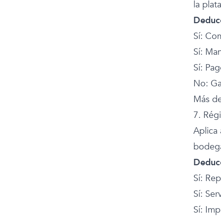
la plat
Deducc
Sí: Com
Sí: Ma
Sí: Pag
No: Ga
Más de
7. Rég
Aplica
bodega
Deducc
Sí: Rep
Sí: Ser
Sí: Im