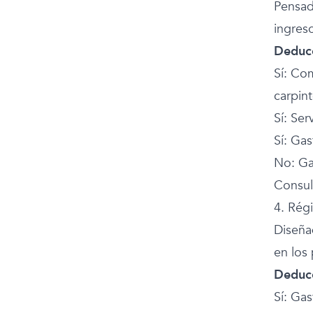
Pensado
ingres
Deducc
Sí: Com
carpint
Sí: Ser
Sí: Gas
No: Ga
Consul
4. Rég
Diseña
en los
Deducc
Sí: Gas