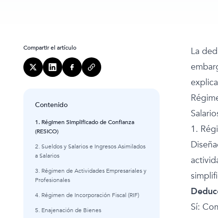
Compartir el artículo
La ded
embarg
explic
Régime
Contenido
Salario
1. Régimen Simplificado de Confianza
1. Rég
(RESICO)
Diseña
2. Sueldos y Salarios e Ingresos Asimilados
a Salarios
activi
3. Régimen de Actividades Empresariales y
simpli
Profesionales
Deducc
4. Régimen de Incorporación Fiscal (RIF)
Sí: Co
5. Enajenación de Bienes