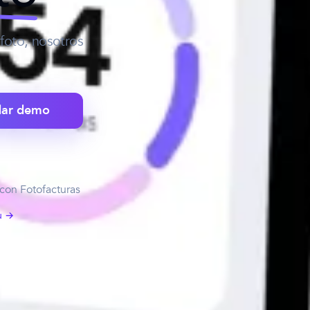
 foto, nosotros
ar demo
con Fotofacturas
u →