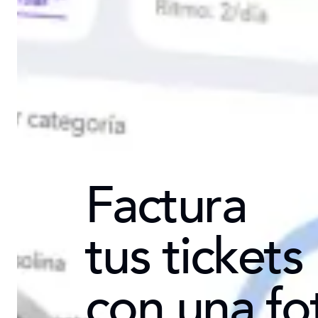
Factura
tus tickets
con
una fo