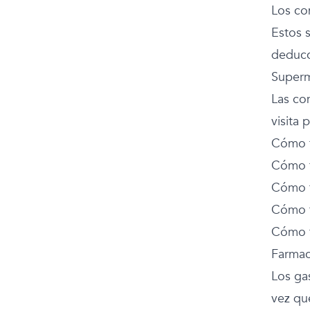
Los co
Estos 
deducc
Superm
Las co
visita
Cómo f
Cómo f
Cómo f
Cómo f
Cómo f
Farmac
Los ga
vez qu