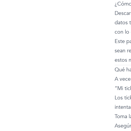
¿Cómo 
Descar
datos 
con lo
Este p
sean r
estos 
Qué hac
A vece
“Mi tic
Los tic
intenta
Toma l
Asegúr