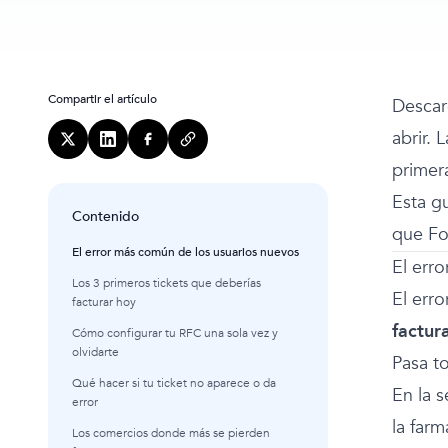
Compartir el artículo
Descar
abrir. 
primer
Esta gu
Contenido
que Fot
El error más común de los usuarios nuevos
El err
Los 3 primeros tickets que deberías
El err
facturar hoy
factur
Cómo configurar tu RFC una sola vez y
olvidarte
Pasa t
Qué hacer si tu ticket no aparece o da
En la s
error
la farm
Los comercios donde más se pierden