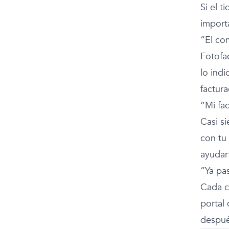
Si el t
import
”El co
Fotofac
lo ind
factura
”Mi fac
Casi s
con tu 
ayudar
”Ya pa
Cada co
portal
despué