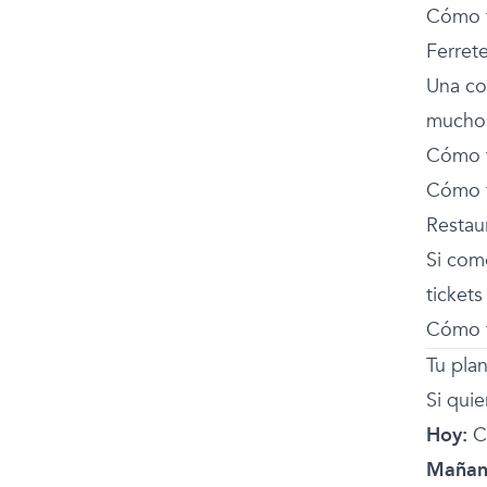
Cómo f
Ferrete
Una co
muchos 
Cómo f
Cómo f
Restau
Si come
tickets
Cómo f
Tu pla
Si qui
Hoy:
Co
Mañan