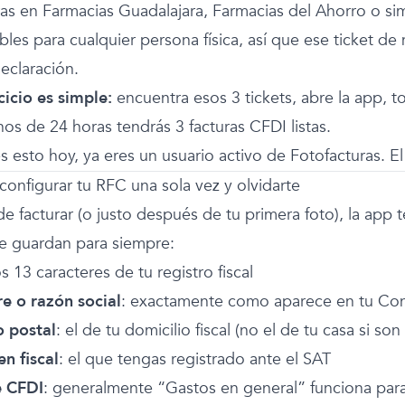
s en Farmacias Guadalajara, Farmacias del Ahorro o sim
les para cualquier persona física, así que ese ticket de
eclaración.
cicio es simple:
encuentra esos 3 tickets, abre la app, 
os de 24 horas tendrás 3 facturas CFDI listas.
s esto hoy, ya eres un usuario activo de Fotofacturas. El
onfigurar tu RFC una sola vez y olvidarte
e facturar (o justo después de tu primera foto), la app t
se guardan para siempre:
os 13 caracteres de tu registro fiscal
 o razón social
: exactamente como aparece en tu Cons
 postal
: el de tu domicilio fiscal (no el de tu casa si son
n fiscal
: el que tengas registrado ante el SAT
e CFDI
: generalmente “Gastos en general” funciona para