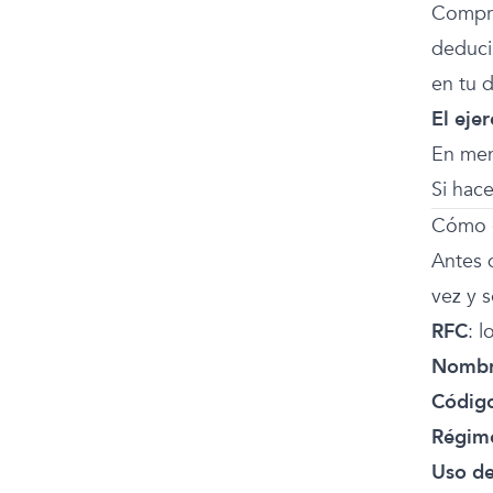
Compra
deducib
en tu d
El ejer
En men
Si hace
Cómo c
Antes d
vez y 
RFC
: l
Nombre
Código
Régime
Uso d