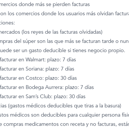
mercios donde más se pierden facturas
son los comercios donde los usuarios más olvidan factur
iones:
ercados (los reyes de las facturas olvidadas)
mpras del súper son las que más se facturan tarde o nu
 puede ser un gasto deducible si tienes negocio propio.
acturar en Walmart
: plazo: 7 días
acturar en Soriana
: plazo: 7 días
acturar en Costco
: plazo: 30 días
acturar en Bodega Aurrera
: plazo: 7 días
acturar en Sam’s Club
: plazo: 30 días
ias (gastos médicos deducibles que tiras a la basura)
stos médicos son deducibles para cualquier persona físi
e compras medicamentos con receta y no facturas, está