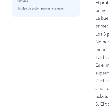
facturas
El prob
Tu plan de acción para esta semana
primer
La buen
primer 
Los 3 
No nece
menos 
1. El t
Es el m
superm
2. El t
Cada ca
ticket
3. El t