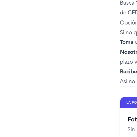
Busca 
de CFD
Opción
Si no q
Toma u
Nosotr
plazo 
Recibe
Así no
LA F
Fot
Sin