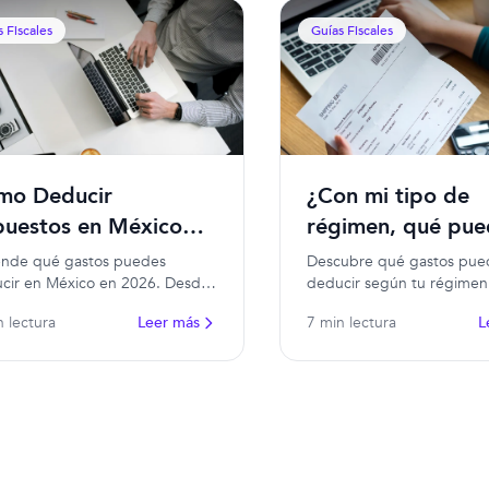
 Fiscales
Guías Fiscales
¿Con mi tipo de
mo Deducir
régimen, qué pu
puestos en México
deducir?
6: Guía SAT
Descubre qué gastos pue
nde qué gastos puedes
deducir según tu régimen 
cir en México en 2026. Desde
México. RESICO, activida
lina hasta renta y equipos: guía
7 min lectura
L
n lectura
Leer más
empresarial, asalariados y
leta y actualizada.