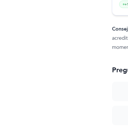
+1
Consej
acredit
moment
Preg