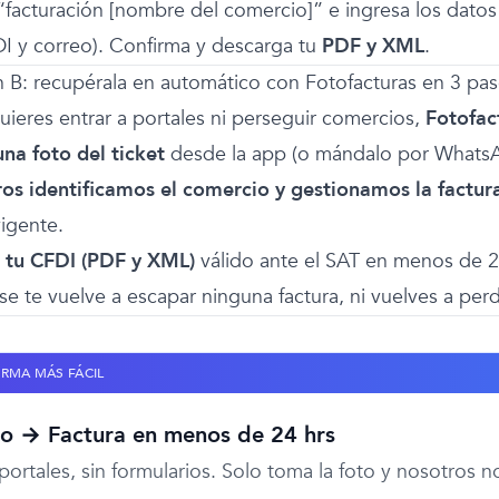
“facturación [nombre del comercio]” e ingresa los datos 
I y correo). Confirma y descarga tu
PDF y XML
.
 B: recupérala en automático con Fotofacturas en 3 pa
uieres entrar a portales ni perseguir comercios,
Fotofact
na foto del ticket
desde la app (o mándalo por Whats
os identificamos el comercio y gestionamos la factur
vigente.
 tu CFDI (PDF y XML)
válido ante el SAT en menos de 2
 se te vuelve a escapar ninguna factura, ni vuelves a pe
ORMA MÁS FÁCIL
o → Factura en menos de 24 hrs
 portales, sin formularios. Solo toma la foto y nosotros 