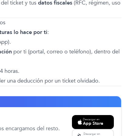
del ticket y tus
datos fiscales
(RFC, régimen, uso
sos
uras lo hace por ti
:
App).
ación
por ti (portal, correo o teléfono), dentro del
4 horas.
rder una deducción por un ticket olvidado.
Descargar en
App Store
nos encargamos del resto.
Descargar en