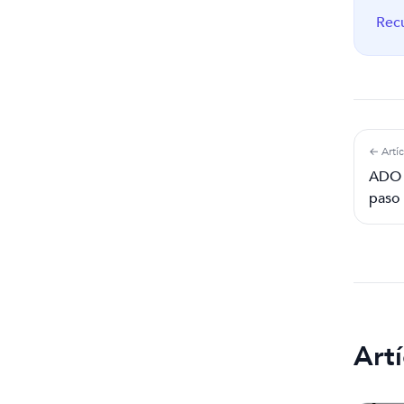
Recu
← Artíc
ADO F
paso
Artí