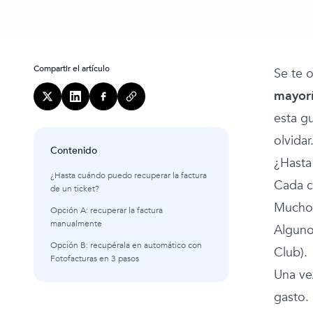
Compartir el artículo
Se te o
mayorí
esta g
olvidar
Contenido
¿Hasta
¿Hasta cuándo puedo recuperar la factura
Cada c
de un ticket?
Muchos
Opción A: recuperar la factura
manualmente
Alguno
Opción B: recupérala en automático con
Club).
Fotofacturas en 3 pasos
Una ve
gasto.