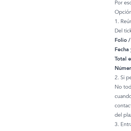
Por es
Opción
1. Reú
Del tic
Folio 
Fecha 
Total 
Número
2. Si p
No tod
cuando
contact
del pl
3. Entr